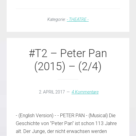
PLUGIN
#T3
–
Kategorie:
- THEATRE -
IN
80
TAGEN
UM
DIE
#T2 – Peter Pan
WELT
(2016)
–
(2015) – (2/4)
(3/4)
2. APRIL 2017
4 Kommentare
- (English Version) - - PETER PAN - (Musical) Die
Geschichte von "Peter Pan" ist schon 113 Jahre
alt. Der Junge, der nicht erwachsen werden