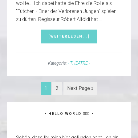
wollte... Ich dabei hatte die Ehre die Rolle als
"Tütchen - Einer der Verlorenen Jungen" spielen
zu dürfen. Regisseur Róbert Alföldi hat …
INFOS
[WEITERLESEN...]
ZUM
PLUGIN
#T2
–
Kategorie:
- THEATRE -
PETER
PAN
(2015)
–
Go
Go
Go
1
2
Next Page »
(2/4)
to
to
to
page
page
Haupt-
- HELLO WORLD 🙋🏼‍♂️ -
Sidebar
Schön, dass Ihr mich hier gefunden habt. Ich bin