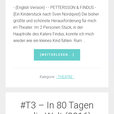
- (English Version) - - PETTERSSON & FINDUS -
(Ein Kinderstück nach Sven Nordqvist) Die bisher
größte und schönste Herausforderung für mich
im Theater. Im 2 Personen Stück, in der
Hauptrolle des Katers Findus, konnte ich mich
wieder wie ein kleines Kind fühlen. Rum …
INFOS
[WEITERLESEN...]
ZUM
PLUGIN
#T4
–
Kategorie:
- THEATRE -
PETTERSSON
&
FINDUS
(2017)
–
#T3 – In 80 Tagen
(4/4)