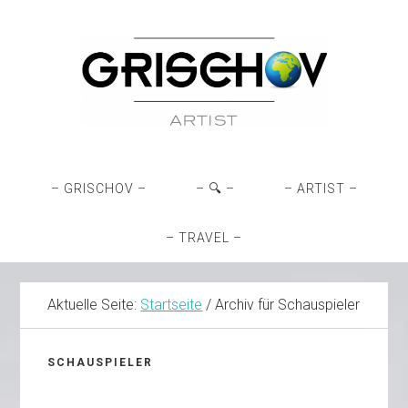
Zur
Skip
Zur
Zur
Hauptnavigation
to
Hauptsidebar
Fußzeile
springen
main
springen
springen
content
– GRISCHOV –
– 🔍 –
– ARTIST –
– TRAVEL –
Aktuelle Seite:
Startseite
/
Archiv für Schauspieler
SCHAUSPIELER