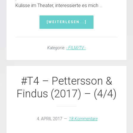
Kulisse im Theater, interessierte es mich …
INFOS
[WEITERLESEN...]
ZUM
PLUGIN
#F1
–
Kategorie:
- FILM/TV -
DER
BLAULICHTREPORT
„RTL“
(2017)
–
#T4 – Pettersson &
(1/1)
Findus (2017) – (4/4)
4. APRIL 2017
18 Kommentare