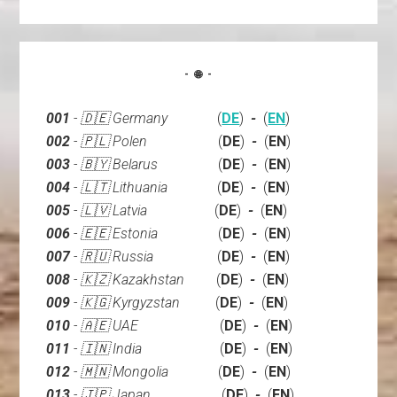
- 🌐 -
001
- 🇩🇪 Germany
(
DE
)
-
(
EN
)
002
- 🇵🇱 Polen
(
DE
)
-
(
EN
)
003
- 🇧🇾 Belarus
(
DE
)
-
(
EN
)
004
- 🇱🇹 Lithuania
(
DE
)
-
(
EN
)
005
- 🇱🇻 Latvia
(
DE
)
-
(
EN
)
006
- 🇪🇪 Estonia
(
DE
)
-
(
EN
)
007
- 🇷🇺 Russia
(
DE
)
-
(
EN
)
008
- 🇰🇿 Kazakhstan
(
DE
)
-
(
EN
)
009
- 🇰🇬 Kyrgyzstan
(
DE
)
-
(
EN
)
010
- 🇦🇪 UAE
(
DE
)
-
(
EN
)
011
-
🇮🇳
India
(
DE
)
-
(
EN
)
012
- 🇲🇳 Mongolia
(
DE
)
-
(
EN
)
013
- 🇯🇵 Japan
(
DE
)
-
(
EN
)