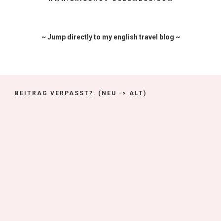
~ Jump directly to my english travel blog ~
BEITRAG VERPASST?: (NEU -> ALT)
#M1 – Tokyo Fashion Week –
(1/1)