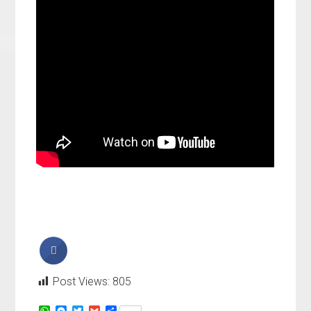
Post Views:
805
W
M
T
G
T