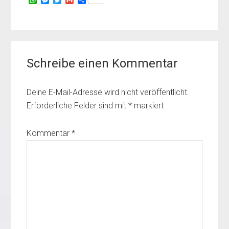
h
e
w
m
e
a
s
i
a
i
t
s
t
i
l
s
e
t
l
e
A
n
e
n
Leser-
p
g
r
p
e
Schreibe einen Kommentar
Interaktionen
r
Deine E-Mail-Adresse wird nicht veröffentlicht.
Erforderliche Felder sind mit
*
markiert
Kommentar
*