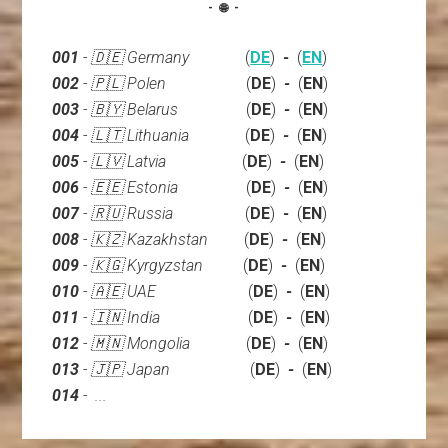
- 🌐 -
001
- 🇩🇪 Germany
(
DE
)
-
(
EN
)
002
- 🇵🇱 Polen
(
DE
)
-
(
EN
)
003
- 🇧🇾 Belarus
(
DE
)
-
(
EN
)
004
- 🇱🇹 Lithuania
(
DE
)
-
(
EN
)
005
- 🇱🇻 Latvia
(
DE
)
-
(
EN
)
006
- 🇪🇪 Estonia
(
DE
)
-
(
EN
)
007
- 🇷🇺 Russia
(
DE
)
-
(
EN
)
008
- 🇰🇿 Kazakhstan
(
DE
)
-
(
EN
)
009
- 🇰🇬 Kyrgyzstan
(
DE
)
-
(
EN
)
010
- 🇦🇪 UAE
(
DE
)
-
(
EN
)
011
-
🇮🇳
India
(
DE
)
-
(
EN
)
012
- 🇲🇳 Mongolia
(
DE
)
-
(
EN
)
013
- 🇯🇵 Japan
(
DE
)
-
(
EN
)
014
- ...