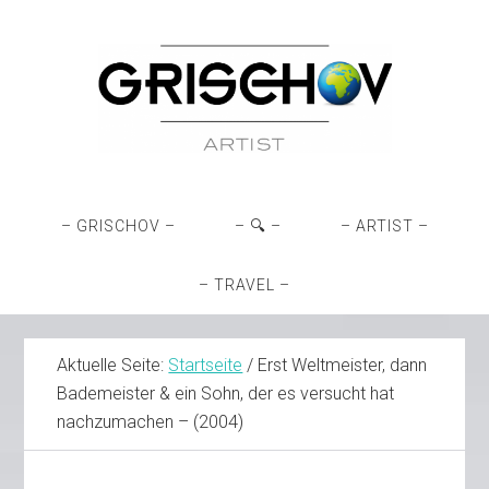
Zur
Skip
Zur
Zur
Hauptnavigation
to
Hauptsidebar
Fußzeile
springen
main
springen
springen
content
– GRISCHOV –
– 🔍 –
– ARTIST –
– TRAVEL –
Aktuelle Seite:
Startseite
/
Erst Weltmeister, dann
Bademeister & ein Sohn, der es versucht hat
nachzumachen – (2004)