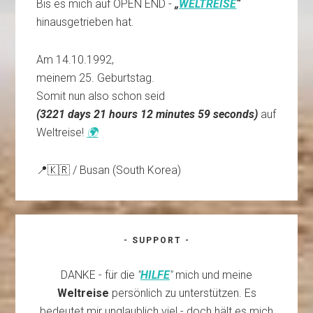
Bis es mich auf OPEN END -
„
WELTREISE
“
hinausgetrieben hat.
Am 14.10.1992,
meinem 25. Geburtstag.
Somit nun also schon seid
(
3221 days 21 hours 13 minutes 0 second
)
auf
Weltreise!
🌍
📍🇰🇷 / Busan (South Korea)
- SUPPORT -
DANKE - für die
"
HILFE
"
mich und meine
Weltreise
persönlich zu unterstützen. Es
bedeutet mir unglaublich viel - doch hält es mich