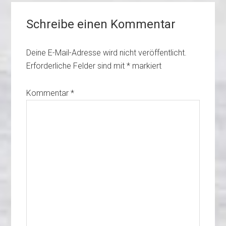
A
n
e
n
Leser-
p
g
r
p
e
Schreibe einen Kommentar
Interaktionen
r
Deine E-Mail-Adresse wird nicht veröffentlicht.
Erforderliche Felder sind mit
*
markiert
Kommentar
*