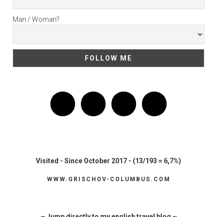
Man / Woman?
Visited - Since October 2017 - (13/193 = 6,7%)
WWW.GRISCHOV-COLUMBUS.COM
~ Jump directly to my english travel blog ~