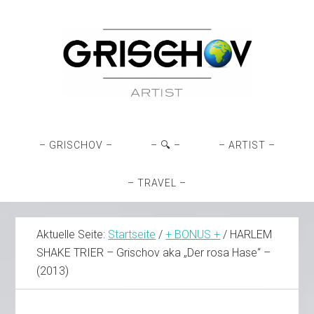
Zur
Skip
Zur
Zur
Hauptnavigation
to
Hauptsidebar
Fußzeile
springen
main
springen
springen
content
– GRISCHOV –
– 🔍 –
– ARTIST –
– TRAVEL –
Aktuelle Seite:
Startseite
/
+ BONUS +
/
HARLEM
SHAKE TRIER – Grischov aka „Der rosa Hase“ –
(2013)