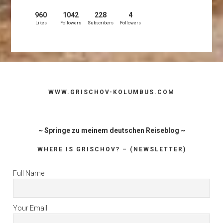
#M5 - What is Headis? - (5/5)
960
1042
228
4
#M4 - You Never Come Back - (4/5)
Likes
Followers
Subscribers
Followers
#M3 - Like a Star - (3/5)
#M2 – Who are you – (2/5)
#M1 – Life is Hard – (1/5)
Footer
WWW.GRISCHOV-KOLUMBUS.COM
~ Springe zu meinem deutschen Reiseblog ~
WHERE IS GRISCHOV? – (NEWSLETTER)
Full Name
Your Email