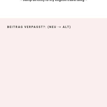
BEITRAG VERPASST?: (NEU -> ALT)
#M1 – Tokyo Fashion Week –
(1/1)