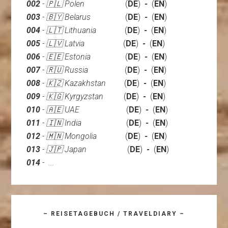
002
- 🇵🇱 Polen
(
DE
)
-
(
EN
)
003
- 🇧🇾 Belarus
(
DE
)
-
(
EN
)
004
- 🇱🇹 Lithuania
(
DE
)
-
(
EN
)
005
- 🇱🇻 Latvia
(
DE
)
-
(
EN
)
006
- 🇪🇪 Estonia
(
DE
)
-
(
EN
)
007
- 🇷🇺 Russia
(
DE
)
-
(
EN
)
008
- 🇰🇿 Kazakhstan
(
DE
)
-
(
EN
)
009
- 🇰🇬 Kyrgyzstan
(
DE
)
-
(
EN
)
010
- 🇦🇪 UAE
(
DE
)
-
(
EN
)
011
-
🇮🇳
India
(
DE
)
-
(
EN
)
012
- 🇲🇳 Mongolia
(
DE
)
-
(
EN
)
013
- 🇯🇵 Japan
(
DE
)
-
(
EN
)
014
- ...
– REISETAGEBUCH / TRAVELDIARY –