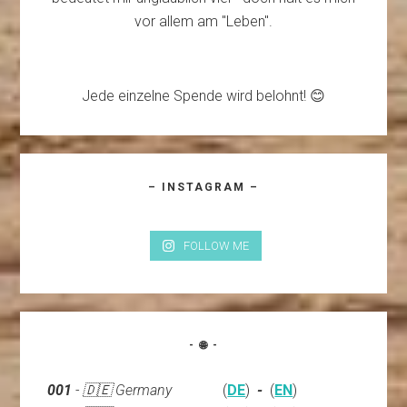
vor allem am "Leben".
Jede einzelne Spende wird belohnt! 😊
– INSTAGRAM –
FOLLOW ME
- 🌐 -
001
- 🇩🇪 Germany
(
DE
)
-
(
EN
)