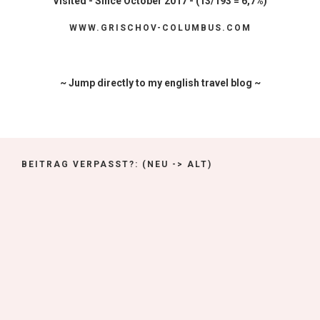
Visited - Since October 2017 - (13/193 = 6,7%)
WWW.GRISCHOV-COLUMBUS.COM
~ Jump directly to my english travel blog ~
BEITRAG VERPASST?: (NEU -> ALT)