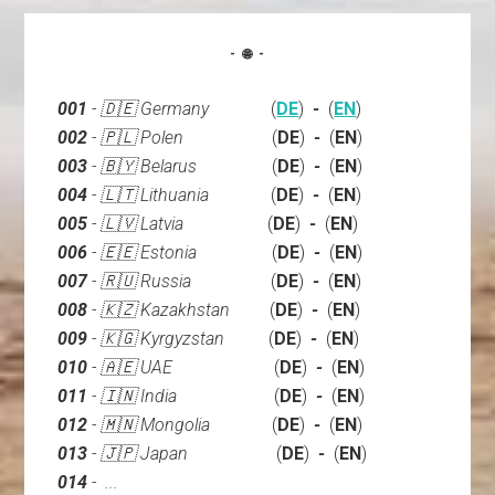
- 🌐 -
001
- 🇩🇪 Germany
(
DE
)
-
(
EN
)
002
- 🇵🇱 Polen
(
DE
)
-
(
EN
)
003
- 🇧🇾 Belarus
(
DE
)
-
(
EN
)
004
- 🇱🇹 Lithuania
(
DE
)
-
(
EN
)
005
- 🇱🇻 Latvia
(
DE
)
-
(
EN
)
006
- 🇪🇪 Estonia
(
DE
)
-
(
EN
)
007
- 🇷🇺 Russia
(
DE
)
-
(
EN
)
008
- 🇰🇿 Kazakhstan
(
DE
)
-
(
EN
)
009
- 🇰🇬 Kyrgyzstan
(
DE
)
-
(
EN
)
010
- 🇦🇪 UAE
(
DE
)
-
(
EN
)
011
-
🇮🇳
India
(
DE
)
-
(
EN
)
012
- 🇲🇳 Mongolia
(
DE
)
-
(
EN
)
013
- 🇯🇵 Japan
(
DE
)
-
(
EN
)
014
- ...