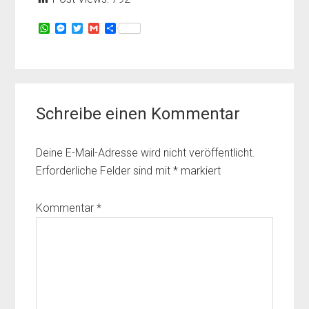
W
M
T
G
T
h
e
w
m
e
a
s
i
a
i
t
s
t
i
l
s
e
t
l
e
A
n
e
n
Leser-
p
g
r
p
e
Schreibe einen Kommentar
Interaktionen
r
Deine E-Mail-Adresse wird nicht veröffentlicht.
Erforderliche Felder sind mit
*
markiert
Kommentar
*