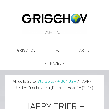
Zur
Skip
Zur
Zur
Hauptnavigation
to
Hauptsidebar
Fußzeile
springen
main
springen
springen
content
– GRISCHOV –
– 🔍 –
– ARTIST –
– TRAVEL –
Aktuelle Seite:
Startseite
/
+ BONUS +
/
HAPPY
TRIER – Grischov aka „Der rosa Hase“ – (2014)
HAPPY TRIER –