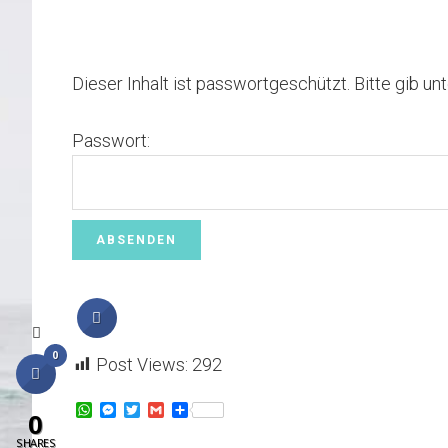
Dieser Inhalt ist passwortgeschützt. Bitte gib u
Passwort:
0
Post Views:
292
W
M
T
G
T
0
h
e
w
m
e
a
s
i
a
i
SHARES