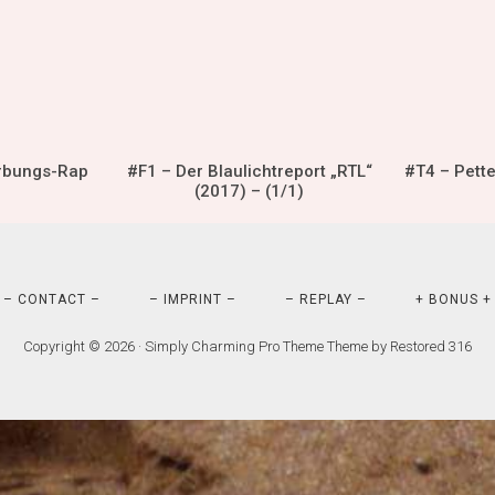
rbungs-Rap
#F1 – Der Blaulichtreport „RTL“
#T4 – Pett
(2017) – (1/1)
– CONTACT –
– IMPRINT –
– REPLAY –
+ BONUS +
Copyright © 2026 ·
Simply Charming Pro Theme
Theme by
Restored 316