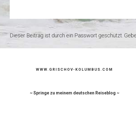
t
s
t
i
l
s
e
t
l
e
A
n
e
n
p
g
r
p
e
r
Dieser Beitrag ist durch ein Passwort geschützt. Ge
Footer
WWW.GRISCHOV-KOLUMBUS.COM
~ Springe zu meinem deutschen Reiseblog ~