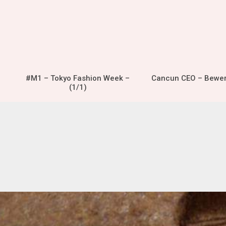
#M1 – Tokyo Fashion Week –
Cancun CEO – Bewe
(1/1)